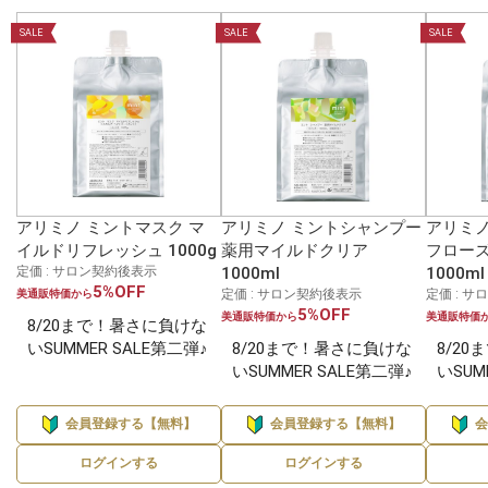
SALE
SALE
SALE
アリミノ ミントマスク マ
アリミノ ミントシャンプー
アリミノ
イルドリフレッシュ 1000g
薬用マイルドクリア
フロー
定価 : サロン契約後表示
1000ml
1000ml
5%OFF
定価 : サロン契約後表示
定価 : 
美通販特価から
5%OFF
美通販特価から
美通販特価
8/20まで！暑さに負けな
いSUMMER SALE第二弾♪
8/20まで！暑さに負けな
8/2
いSUMMER SALE第二弾♪
いSUM
会員登録する【無料】
会員登録する【無料】
ログインする
ログインする