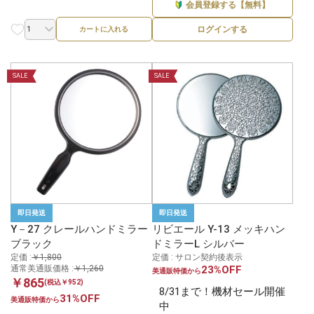
会員登録する【無料】
ログインする
カートに入れる
SALE
SALE
即日発送
即日発送
Y－27 クレールハンドミラー
リビエール Y-13 メッキハン
ブラック
ドミラーL シルバー
定価 :
￥1,800
定価 : サロン契約後表示
通常美通販価格 :
￥1,260
23%OFF
美通販特価から
￥865
(税込￥952)
8/31まで！機材セール開催
31%OFF
美通販特価から
中