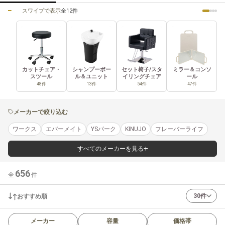
スワイプで表示
全12件
カットチェア・
シャンプーボー
セット椅子/スタ
ミラー＆コンソ
スツール
ル＆ユニット
イリングチェア
ール
48件
13件
54件
47件
メーカーで絞り込む
ワークス
エバーメイト
YSパーク
KINUJO
フレーバーライフ
すべてのメーカーを見る
656
全
件
30件
おすすめ順
メーカー
容量
価格帯