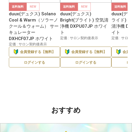
送料無料
NEW
送料無料
NEW
送料無料
duux(デュクス) Solano
duux(デュクス)
duux(デュ
Cool & Warm（ソラーノ
Bright(ブライト) 空気清
ライド) 
クール＆ウォーム） サー
浄機 DXPU07JP ホワイ
清浄機 DX
キュレーター
ト
イト
DXHCF07JP ホワイト
定価 : サロン契約後表示
定価 : サロ
定価 : サロン契約後表示
会員登録する【無料】
会員登録する【無料】
会員
ログインする
ログインする
ロ
おすすめ