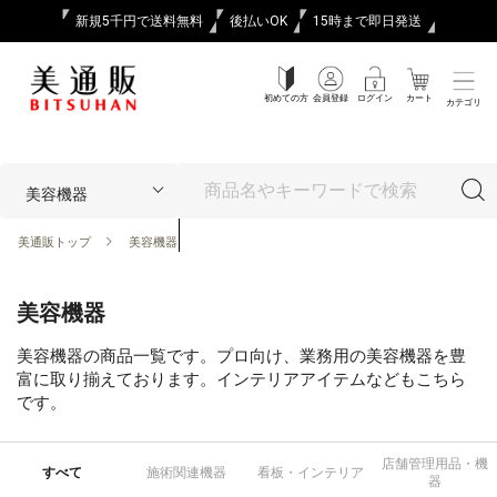
新規5千円で送料無料
後払いOK
15時まで即日発送
初めての方
会員登録
ログイン
カート
カテゴリ
美通販トップ
美容機器
美容機器
美容機器の商品一覧です。プロ向け、業務用の美容機器を豊
富に取り揃えております。インテリアアイテムなどもこちら
です。
店舗管理用品・機
すべて
施術関連機器
看板・インテリア
器