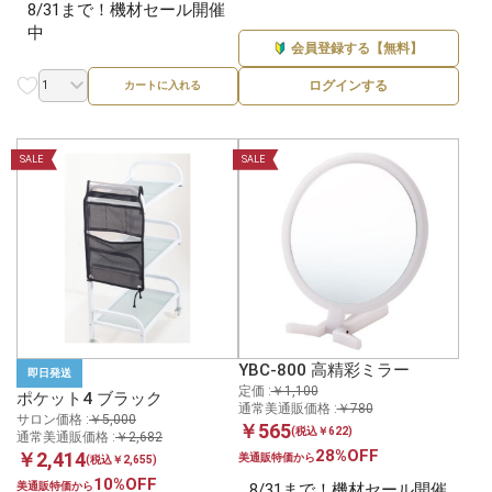
8/31まで！機材セール開催
中
会員登録する【無料】
ログインする
カートに入れる
SALE
SALE
YBC-800 高精彩ミラー
即日発送
定価 :
￥1,100
ポケット4 ブラック
通常美通販価格 :
￥780
サロン価格 :
￥5,000
￥565
(税込￥622)
通常美通販価格 :
￥2,682
28%OFF
￥2,414
美通販特価から
(税込￥2,655)
10%OFF
美通販特価から
8/31まで！機材セール開催