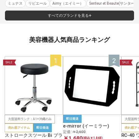
ミュナス
リビエール
Aimy（エイミー）
Senteur et Beaute(サン
すべてのブランドを見る
美容機器人気商品ランキング
SALE
SALE
即日発送
大型送料ランク：A1※沖縄のみ
大型送料
e-mirror (イーミラー)
売れ筋アイテム
即日発送
売れ筋ア
定価 :
￥2,600
ストロークスツール Bi ブラ
RC-40
￥1,680
(税込￥1,848)