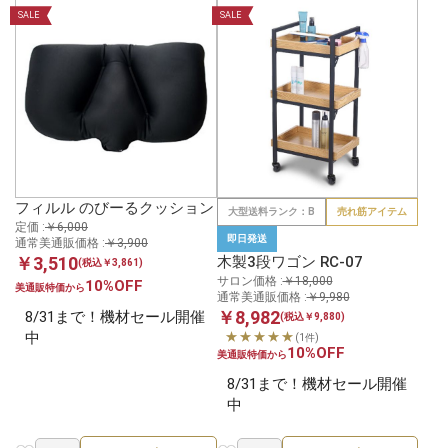
SALE
SALE
フィルル のびーるクッション
大型送料ランク：B
売れ筋アイテム
定価 :
￥6,000
即日発送
通常美通販価格 :
￥3,900
￥3,510
木製3段ワゴン RC-07
(税込￥3,861)
サロン価格 :
￥18,000
10%OFF
美通販特価から
通常美通販価格 :
￥9,980
￥8,982
8/31まで！機材セール開催
(税込￥9,880)
中
★★★★★
(1件)
10%OFF
美通販特価から
8/31まで！機材セール開催
中