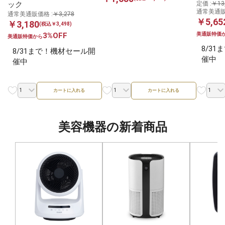
ック
定価 :
￥13
通常美通販
通常美通販価格 :
￥3,278
￥5,65
￥3,180
(税込￥3,498)
3%OFF
美通販特価
美通販特価から
8/3
8/31まで！機材セール開
催中
催中
カートに入れる
カートに入れる
美容機器の新着商品