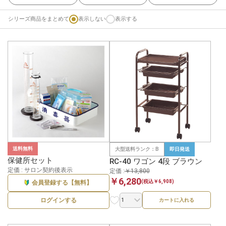
シリーズ商品をまとめて
表示しない
表示する
送料無料
大型送料ランク：B
即日発送
保健所セット
RC-40 ワゴン 4段 ブラウン
定価 : サロン契約後表示
定価 :
￥13,800
￥6,280
(税込￥6,908)
会員登録する【無料】
ログインする
カートに入れる