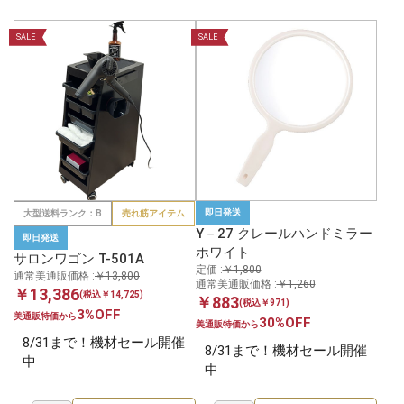
SALE
SALE
即日発送
大型送料ランク：B
売れ筋アイテム
Y－27 クレールハンドミラー
即日発送
ホワイト
サロンワゴン T-501A
定価 :
￥1,800
通常美通販価格 :
￥13,800
通常美通販価格 :
￥1,260
￥13,386
(税込￥14,725)
￥883
(税込￥971)
3%OFF
美通販特価から
30%OFF
美通販特価から
8/31まで！機材セール開催
8/31まで！機材セール開催
中
中