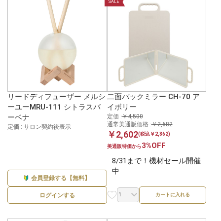
SALE
リードディフューザー メルシ
二面バックミラー CH-70 ア
ーユーMRU-111 シトラスバ
イボリー
ーベナ
定価 :
￥4,500
通常美通販価格 :
￥2,682
定価 : サロン契約後表示
￥2,602
(税込￥2,862)
3%OFF
美通販特価から
8/31まで！機材セール開催
中
会員登録する【無料】
ログインする
カートに入れる