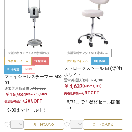
大型送料ランク：A2※沖縄のみ
大型送料ランク：A1※沖縄のみ
売れ筋アイテム
送料無料
売れ筋アイテム
即日発送
ストロークスツール Bi (背付)
即日発送
NEW
ホワイト
フェイシャルスチーマー MS-
通常美通販価格 :
￥4,780
01
￥4,637
(税込￥5,101)
通常美通販価格 :
￥19,980
3%OFF
￥15,984
美通販特価から
(税込￥17,582)
20%OFF
8/31まで！機材セール開催
美通販特価から
中
9/30までセール中！
カートに入れる
カートに入れる