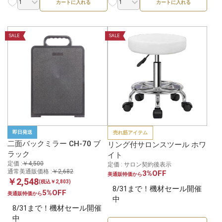
カートに入れる
カートに入れる
SALE
SALE
即日発送
売れ筋アイテム
二面バックミラー CH-70 ブ
リング付サロンスツール ホワ
ラック
イト
定価 :
￥4,500
定価 : サロン契約後表示
通常美通販価格 :
￥2,682
3%OFF
美通販特価から
￥2,548
(税込￥2,803)
8/31まで！機材セール開催
5%OFF
美通販特価から
中
8/31まで！機材セール開催
中