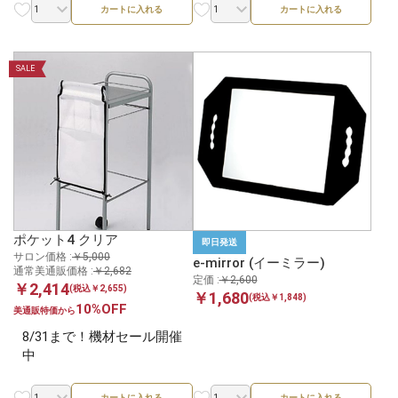
カートに入れる
カートに入れる
SALE
ポケット4 クリア
即日発送
サロン価格 :
￥5,000
e-mirror (イーミラー)
通常美通販価格 :
￥2,682
定価 :
￥2,600
￥2,414
(税込￥2,655)
￥1,680
(税込￥1,848)
10%OFF
美通販特価から
8/31まで！機材セール開催
中
カートに入れる
カートに入れる