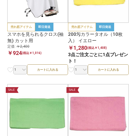
売れ筋アイテム
即日発送
売れ筋アイテム
即日発送
スマホを見られるクロス(袖
200匁カラータオル（10枚
無) カット用
入） イエロー
定価 :
￥2,400
￥1,280
(税込￥1,408)
￥924
(税込￥1,016)
3点ご注文ごとに1点プレゼン
ト！
カートに入れる
カートに入れる
SALE
SALE