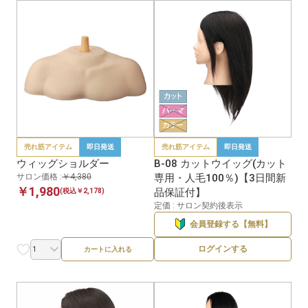
売れ筋アイテム
即日発送
売れ筋アイテム
即日発送
ウィッグショルダー
B-08 カットウイッグ(カット
サロン価格 :
￥4,380
専用・人毛100％)【3日間新
￥1,980
品保証付】
(税込￥2,178)
定価 : サロン契約後表示
会員登録する【無料】
ログインする
カートに入れる