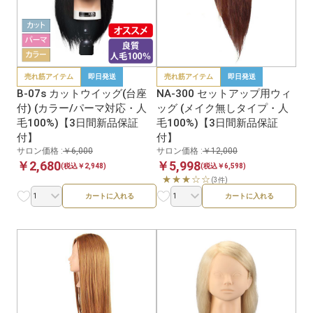
売れ筋アイテム
即日発送
売れ筋アイテム
即日発送
B-07s カットウイッグ(台座
NA-300 セットアップ用ウィ
付) (カラー/パーマ対応・人
ッグ (メイク無しタイプ・人
毛100%)【3日間新品保証
毛100%)【3日間新品保証
付】
付】
サロン価格 :
￥6,000
サロン価格 :
￥12,000
￥2,680
￥5,998
(税込￥2,948)
(税込￥6,598)
★★★☆☆
(3件)
カートに入れる
カートに入れる