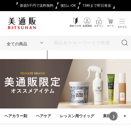
新規5千円で送料無料
後払いOK
15時まで即日発送
初めての方
会員登録
ログイン
カート
カテゴリ
›
ヘアカラー剤
ヘアケア
レッスン用ウイッグ
美容用品
▼
美