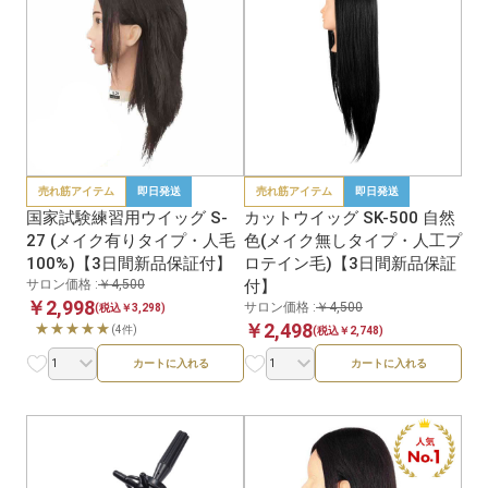
売れ筋アイテム
即日発送
売れ筋アイテム
即日発送
国家試験練習用ウイッグ S-
カットウイッグ SK-500 自然
27 (メイク有りタイプ・人毛
色(メイク無しタイプ・人工プ
100%)【3日間新品保証付】
ロテイン毛)【3日間新品保証
サロン価格 :
￥4,500
付】
￥2,998
サロン価格 :
￥4,500
(税込￥3,298)
￥2,498
★★★★★
(4件)
(税込￥2,748)
カートに入れる
カートに入れる