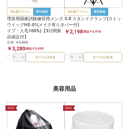
売れ筋アイテム
即日発送
売れ筋アイテム
即日発送
理容用国家試験練習用メンズ
S.R スタンドクランプ(ストッ
ウイッグHS-01(メイク有りタ
パー付)
イプ・人毛100%)【3日間新
￥2,198
(税込￥2,418)
品保証付】
定価 :
￥9,800
￥3,280
(税込￥3,608)
カートに入れる
カートに入れる
美容用品
SALE
SALE