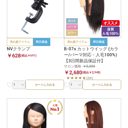
売れ筋アイテム
即日発送
売れ筋アイテム
即日発送
NVクランプ
B-07s カットウイッグ (カラ
ー/パーマ対応・人毛100%)
￥628
(税込￥691)
【3日間新品保証付】
サロン価格 :
￥5,000
￥2,680
(税込￥2,948)
★★★★★
(2件)
カートに入れる
カートに入れる