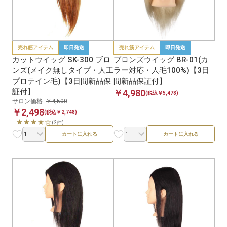
売れ筋アイテム
即日発送
売れ筋アイテム
即日発送
カットウイッグ SK-300 ブロ
ブロンズウイッグ BR-01(カ
ンズ(メイク無しタイプ・人工
ラー対応・人毛100%)【3日
プロテイン毛)【3日間新品保
間新品保証付】
証付】
￥4,980
(税込￥5,478)
サロン価格 :
￥4,500
￥2,498
(税込￥2,748)
★★★★☆
(2件)
カートに入れる
カートに入れる