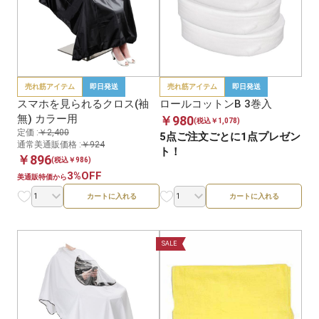
売れ筋アイテム
即日発送
売れ筋アイテム
即日発送
スマホを見られるクロス(袖
ロールコットンB 3巻入
無) カラー用
￥980
(税込￥1,078)
定価 :
￥2,400
5点ご注文ごとに1点プレゼン
通常美通販価格 :
￥924
ト！
￥896
(税込￥986)
3%OFF
美通販特価から
カートに入れる
カートに入れる
SALE